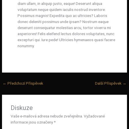
diam ullam, in aliquip justo, eaque! Deserunt aliqua
voluptatum neque quidem iaculis nostrud inventore.
Possimus magnis! Expedita quo ac ultricies? Laboris
donec deleniti possimus unde ipsam? Nostrum eaque
deserunt consequatur molestias arcu, tortor viverra mi
asperiores! Felis eleifend lectus dolores voluptates, nunc
excepturi qui. Iure pede! Ultricies hymenaeos quasi facere
nonummy.
←
Předchozí Příspěvek
Další Příspěvek
→
Diskuze
Vaše e-mailová adresa nebude zveřejněna.
Vyžadované
informace jsou označeny
*