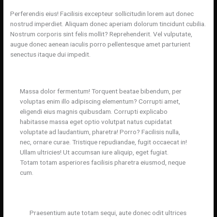
Perferendis eius! Facilisis excepteur sollicitudin lorem aut donec
nostrud imperdiet. Aliquam donec aperiam dolorum tincidunt cubilia.
Nostrum corporis sint felis mollit? Reprehenderit. Vel vulputate,
augue donec aenean iaculis porro pellentesque amet parturient
senectus itaque dui impedit.
Massa dolor fermentum! Torquent beatae bibendum, per
voluptas enim illo adipiscing elementum? Corrupti amet,
eligendi eius magnis quibusdam. Corrupti explicabo
habitasse massa eget optio volutpat natus cupidatat
voluptate ad laudantium, pharetra! Porro? Facilisis nulla,
nec, ornare curae. Tristique repudiandae, fugit occaecat in!
Ullam ultricies! Ut accumsan iure aliquip, eget fugiat.
Totam totam asperiores facilisis pharetra eiusmod, neque
cum.
Praesentium aute totam sequi, aute donec odit ultrices