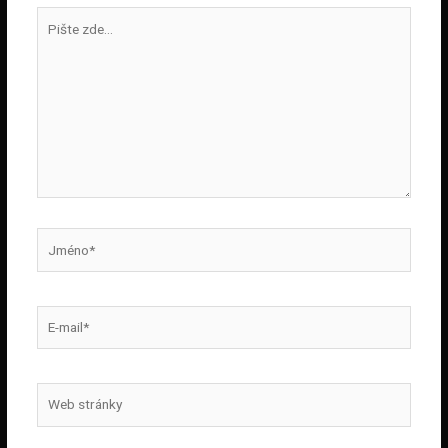
Pište
zde…
Jméno*
E-
mail*
Web
stránky