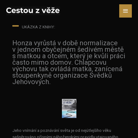
Přeskočit
Hlavn
na
obsah
menu
UKÁZKA Z KNIHY:
Honza vyrůstá v době normalizace
v jednom obyčejném šedivém městě
s matkou a otcem, který je kvůli práci
často mimo domov. Chlapcovu
výchovu tak ovládá matka, zanícená
stoupenkyně organizace Svědků
Jehovových.
Jeho vnímání a poznávání světa je od nejútlejšího věku
sešněrováno přísnými náboženskými pravidly utajovaného