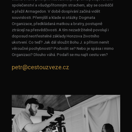
společenství a všudypřítomným strachem, aby se osvědčil
a přežil Armagedon. V době dospívání začíná vidět
souvislosti. Přemýšlí a klade si otázky. Dogmata
Organizace, předkládaná matkou a bratry, postupně
ztrácejí na přesvědčivosti. A tím nezadržitelně povolují i
doposud neotřesitelné základy Honzova životního
ukotvení. Co teď? Jak dál sloužit Bohu J. a přitom nemít
věroučné pochybnosti? Podvolit se? Nebo je spása i mimo
Organizaci? Dlouho váhá. Podaří se mu najít cestu ven?
petr@cestouzveze.cz